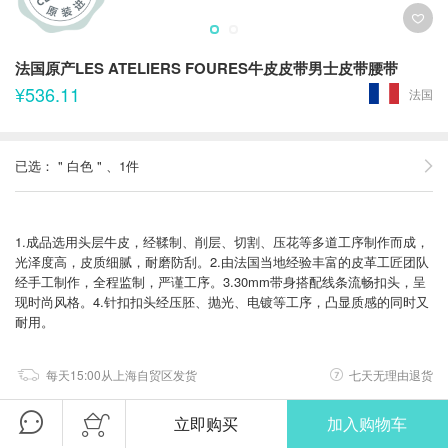
法国原产LES ATELIERS FOURES牛皮皮带男士皮带腰带
¥536.11
法国
已选：
"
白色
"
、1件
1.成品选用头层牛皮，经鞣制、削层、切割、压花等多道工序制作而成，
光泽度高，皮质细腻，耐磨防刮。2.由法国当地经验丰富的皮革工匠团队
经手工制作，全程监制，严谨工序。3.30mm带身搭配线条流畅扣头，呈
现时尚风格。4.针扣扣头经压胚、抛光、电镀等工序，凸显质感的同时又
耐用。
每天15:00从上海自贸区发货
七天无理由退货
立即购买
加入购物车